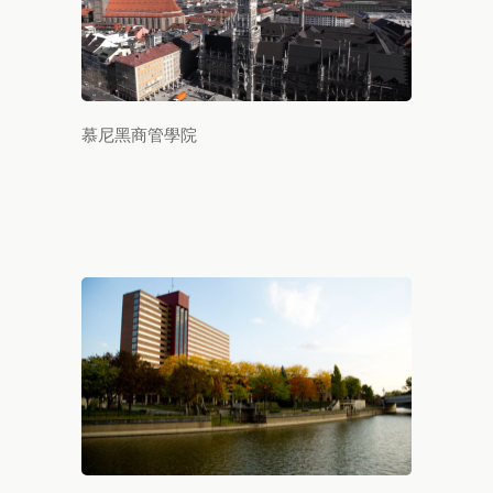
慕尼黑商管學院